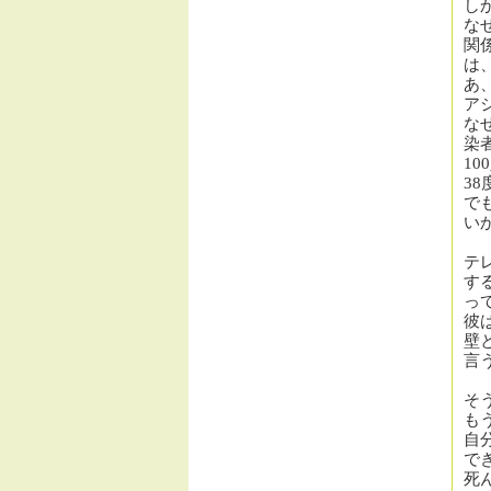
し
な
関
は
あ
ア
な
染
100
38
で
い
テ
す
っ
彼
壁
言
そ
も
自
で
死