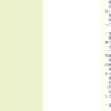
帰
日
位
胃
同
っ
・
困
何
さ
つ
可
理
の
良
か
保
目
（
ほ
し
・