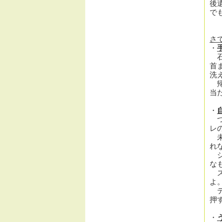
後
で
さ
・
石
首
洗
帰
当
・
つ
レ
未
れ
シ
な
ス
よ
テ
押
・