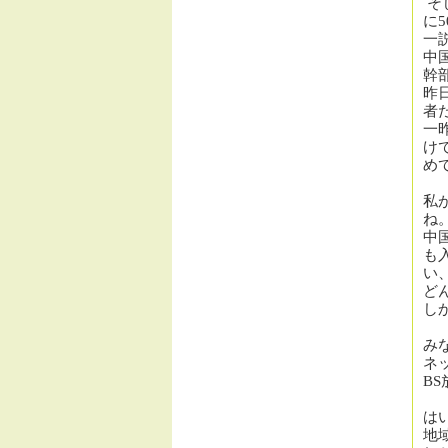
そ
に
5
一
中
幹
昨
者
一
け
め
私
ね
中
も
い
ど
し
み
ネ
BS
は
地