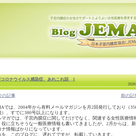
型コロナウイルス感染症、あれこれ話 1
2020/
<次の記事
前の記
EMAでは、2004年から有料メールマガジンを月2回発行しており（35
税）、
すでに380号以上になります。
ルマガでは、子宮内膜症に関してだけでなく、関連する女性医療情
、役に立ちそうな一般医療情報も書いてきましたが、
2月からは、
ロナ情報ばかりになっています。
れを、このブログに、遅れてですが、転載していきます。