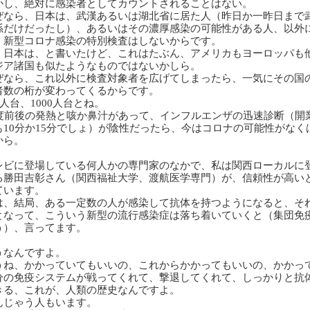
かし、絶対に感染者としてカウントされることはない。
ぜなら、日本は、武漢あるいは湖北省に居た人（昨日か一昨日まで
係だけだったし）、あるいはその濃厚感染の可能性がある人、以外
、
新型コロナ感染の特別検査はしないからです。
、日本は、と書いたけど、これはたぶん、アメリカもヨーロッパも
ジア諸国も似たようなものではないかしら。
ぜなら、これ以外に検査対象者を広げてしまったら、一気にその国
者数の桁が変わってくるからです。
人台、
1000
人台とね。
度前後の発熱と咳か鼻汁があって、インフルエンザの迅速診断（開
も
10
分か
15
分でしょ）が陰性だったら、今はコロナの可能性がなく
から。
レビに登場している何人かの専門家のなかで、私は関西ローカルに
る勝田吉彰さん（関西福祉大学、渡航医学専門）が、信頼性が高い
ています。
は、結局、ある一定数の人が感染して抗体を持つようになると、そ
となって、こういう新型の流行感染症は落ち着いていくと（集団免
う）、言ってます。
うなんですよ。
うね、かかっていてもいいの、これからかかってもいいの、かかっ
分の免疫システムが戦ってくれて、撃退してくれて、しっかりと抗
きる、これが、人類の歴史なんですよ。
んじゃう人もいます。