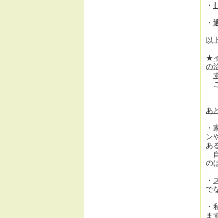
・
・
以
★
の
こ
あ
・
ン
あ
自
の
・
で
・
ま