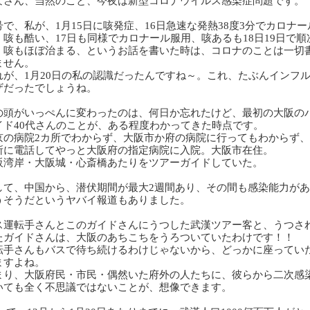
なさん、当然のこと、今夜は新型コロナウイルス感染症問題です。
号で、私が、
1
月
15
日に咳発症、
16
日急速な発熱
38
度
3
分でカロナー
、
咳も酷い、
17
日も同様でカロナール服用、咳あるも
18
日
19
日で順
、
咳もほぼ治まる、というお話を書いた時は、コロナのことは一切
ません。
れが、
1
月
20
日の私の認識だったんですね～。
これ、たぶんインフ
ザだったでしょうね。
の頭がいっぺんに変わったのは、何日か忘れたけど、最初の大阪の
イド
40
代さんのことが、ある程度わかってきた時点です。
京の病院
2
カ所でわからず、大阪市か府の病院に行ってもわからず、
所
に電話してやっと大阪府の指定病院
に入院。
大阪市在住。
阪湾岸・大阪城・心斎橋あたりをツアーガイドしていた。
して、中国から、潜伏期間が最大
2
週間あり、その間も感染能力があ
うそうだというヤバイ報道もありました。
ス運転手さんとこのガイドさんにうつした武漢ツアー客と、うつさ
たガイドさんは、大阪のあちこちをうろついていたわけです！！
転手さんもバスで待ち続けるわけじゃないから、どっかに座ってい
ますよね。
まり、大阪府民・市民・偶然いた府外の人たちに、彼らから二次感
いても全く不思議ではないことが、想像できます。