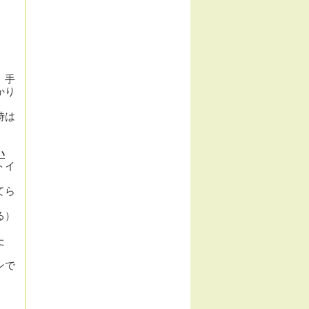
、手
かり
時は
い
トイ
てら
る）
た
ンで