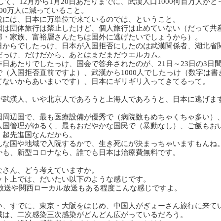
して、
12
月から
1
月
20
日あたりまでに、武漢人口
1000何百
万人がと
00
万人に減っていること。
説には、日本に万単位で来ているのでは、ということ。
国は団体旅行は禁止したけど、個人旅行は止めていない（だって共
部・
家族、富裕層さんたちは国外に逃げたいでしょうから）。
日からでしたっけ、日本が入国拒否にしたのは武漢関係者、湖北省
だっけ、だけだから、あとはまだまだウエルカム。
昨日あたりでしたっけ、国会で答弁されたのが、
21
日～
23
日の
3
日
で
（入国拒否直前ですよ）、武漢から
1000
人でしたっけ（数字は書
て
ないからあいまいです）、日本にギリギリ入ってきてるって。
が武漢人、いや北京人であろうと上海人であろうと、日本に逃げま
。
国周辺国で、最も医療設備が優秀で（病院数もめちゃくちゃ多い）
入国管理がゆるく、最もおだやかな国民で（暴動なし）、ご飯もお
、超先進国なんだから。
んな国や地域で入院するかで、生き死にが決まっちゃいますもんね
かも、新型コロナなら、誰でも日本は治療費無料です。
なさん、どう考えていますか。
ット上では、だいたい以下のような感じです。
放送や関西ローカル放送もある程度こんな感じですよ。
い、すでに、東京・大阪をはじめ、中国人がぎょーさん旅行に来て
域は、二次感染三次感染がどんどん広がっているだろう。