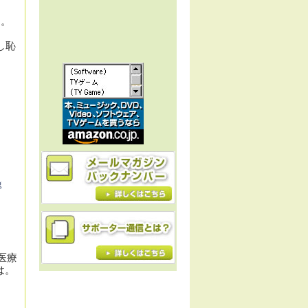
）。
し恥
g
医療
は。