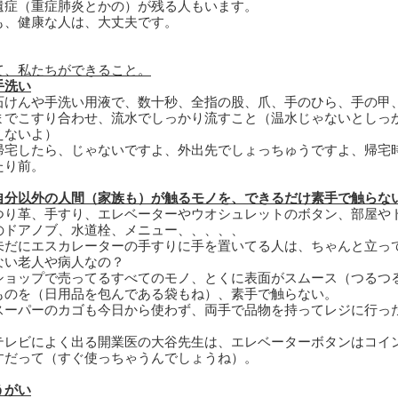
遺症（重症肺炎とかの）が残る人もいます。
も、健康な人は、大丈夫です。
て、私たちができること。
手洗い
けんや手洗い用液で、数十秒、全指の股、爪、手のひら、手の甲
までこすり合わせ、流水でしっかり流すこと（温水じゃないとしっ
え
ないよ）
宅したら、じゃないですよ、外出先でしょっちゅうですよ、帰宅
たり前。
自分以外の人間（家族も）が触るモノを、できるだけ素手で触らな
り革、手すり、エレベーターやウオシュレットのボタン、部屋や
のドアノブ、水道栓、メニュー、、、、、
だにエスカレーターの手すりに手を置いてる人は、ちゃんと立っ
ない老人や病人なの？
ョップで売ってるすべてのモノ、とくに表面がスムース（つるつ
ものを（日用品を包んである袋もね）、素手で触らない。
ーパーのカゴも今日から使わず、両手で品物を持ってレジに行っ
。
レビによく出る開業医の大谷先生は、エレベーターボタンはコイ
す
だって（すぐ使っちゃうんでしょうね）。
うがい