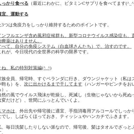
しっかり食べる
（最近にわかに、ビタミン
C
サプリを食べてます
(^_^
適宜、運動する
上
3
つは免疫力をしっかり維持するためのポイントです。
インフルエンザ含め風邪症候群も、新型コロナウイルス感染症も、
治療薬はありません。
すべて、自分の免疫システム（白血球さんたち）で、治すのです。
れが、今日現代の全世界の科学の限界です。
とね、私の特別対策編
(^_^)
家族全員、帰宅時、すぐベランダに行き、ダウンジャケット（私は
や鞄も）を、
次に出かけるまで干してます
（ハンガーやピンチをお
る）。
然の風でウイルス飛沫が乾燥し、死滅し（生物じゃないから死ぬ
は変だけど）、世間にふっとんでいくよ。
スマホは
、外出先や帰宅後に適宜、手指消毒用アルコールでしっか
なでし、しばらくほっておき、ティッシュやハンカチでふきます。
私、毎日洗髪したりしない派なので、帰宅後、髪はタオルでざっと
す。