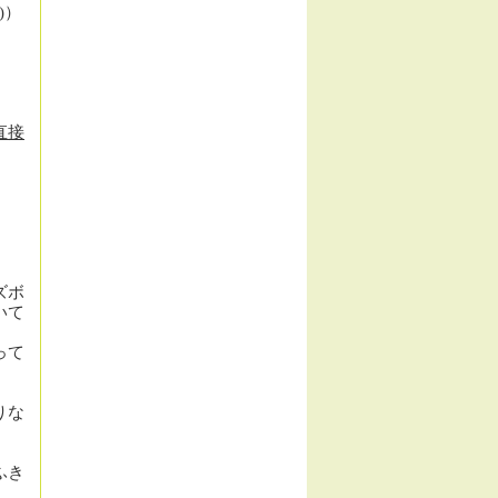
)
）
直接
ズボ
いて
って
りな
ふき