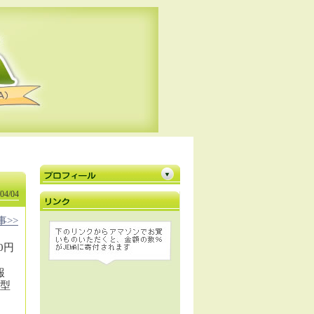
04/04
事>>
0円
報
新型