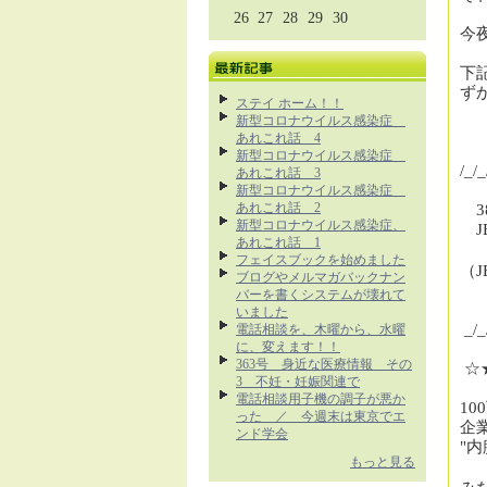
26
27
28
29
30
今
下
ずか
ステイ ホーム！！
新型コロナウイルス感染症
あれこれ話 4
新型コロナウイルス感染症
/_/_
あれこれ話 3
新型コロナウイルス感染症
あれこれ話 2
3
新型コロナウイルス感染症、
J
あれこれ話 1
フェイスブックを始めました
（
J
ブログやメルマガバックナン
バーを書くシステムが壊れて
いました
_/_/
電話相談を、木曜から、水曜
に、変えます！！
363号 身近な医療情報 その
☆
3 不妊・妊娠関連で
電話相談用子機の調子が悪か
100
った ／ 今週末は東京でエ
企
ンド学会
"
もっと見る