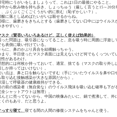
宅時にうがいをしましょうって、これは
1
日の最後にやること。
中から飲み物を持ち歩き、しょっちゅう（厳しく言うと
15
～
20
分
）、
ぶくぶくごくごくうがい的に飲む（恥ずかしい？）。
酸に落とし込めばたいがいは殺せるからね。
様に、歯磨きをきちんとする（歯磨きしてない口中にはウイルス
つきやすい）。
マスク（賛否いろいろあるけど、正しく使えば効果的）
った問題は、吸引器になってること。息を吸う時に周囲に浮遊し
でも表側に吸い付けている。
らに、鼻のかぶり具合を結構触っちゃう。
まり、半日使ったマスク表面には見えないけど何でもくっついて
能性があるわけ。
想的には何枚か持っておいて、適宜、捨てる（マスクの取り外し
紐しか持ってはいけない）。
い点は、鼻と口を触らないですむ（手についたウイルスを鼻や口
ら取り込む接触感染が大きな原因だから）。
湿して呼吸器の健康維持ができる。
の前の感染者（無自覚な）のウイルス飛沫を吸い込む確率も下が
完全シャットアウトは無理）。
んとに売ってないから、中国の映像みたいに、鍋で煮沸して、外
とくのもあり、だと思うよ。
ぐっすり寝て
、
寝てる間の人間の修復システムをちゃんと使う。