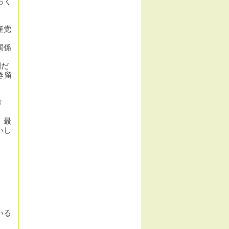
っく
産党
関係
間だ
き留
す
、
最
い
し
。
いる