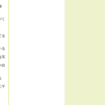
単
がく
てる
いる
は耳
や目
る
に
干