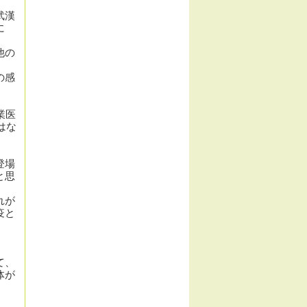
武漢
に
他の
の
感
業医
は
な
登場
と
思
れが
疫と
て、
体が