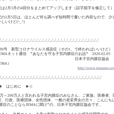
夜は2月3月の4回分をまとめてアップします（誤字脱字を修正して
記の2月5日は、ほとんど何も調べず短時間で書いた内容なので、少
しいけど(^_^)
/_/_/_/_/_/_/_/_/_/_/_/_/_/_/_/_/_/_/_/_/_/_/_/_/_/_/_/_/_/_/_/_/
80
号 新型コロナウイルス感染症（その
1
、で終わればいいけど）
EMA
ネット通信
あなたを守る子宮内膜症のお話
2020.02.05
"
"
日本子宮内膜症協会
EMA
）
http://www.jemanet.or
_/_/_/_/_/_/_/_/_/_/_/_/_/_/_/_/_/_/_/_/_/_/_/_/_/_/_/_/_/_/_/_/_/
★ はじめに ★☆
万～
200
万人と言われる子宮内膜症のみなさん、ご家族、医療者、
業、
行政、医療団体、女性団体、一般の老若男女の方々、こんにち
内膜症のことなら
JEMA
に聞け
の、日本子宮内膜症協会です。
"