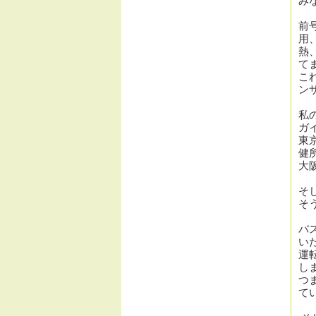
み
前
用
熱
て
こ
ン
私
ガ
東
健
大
そ
そ
バ
い
運
し
つ
て