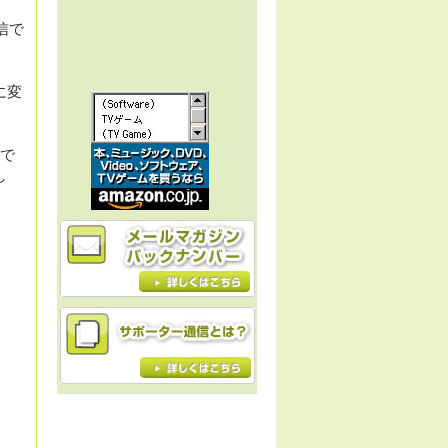
信で
に変
信で
し