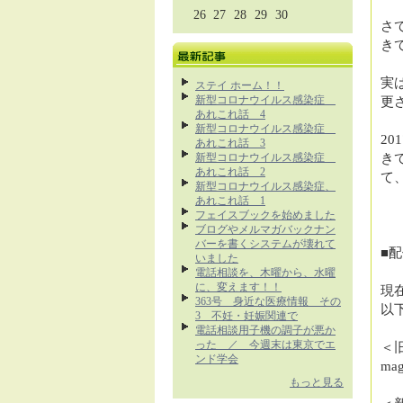
26
27
28
29
30
さ
き
実
ステイ ホーム！！
新型コロナウイルス感染症
更
あれこれ話 4
新型コロナウイルス感染症
20
あれこれ話 3
新型コロナウイルス感染症
き
あれこれ話 2
て
新型コロナウイルス感染症、
あれこれ話 1
フェイスブックを始めました
ブログやメルマガバックナン
バーを書くシステムが壊れて
■
いました
電話相談を、木曜から、水曜
に、変えます！！
現
363号 身近な医療情報 その
以
3 不妊・妊娠関連で
電話相談用子機の調子が悪か
った ／ 今週末は東京でエ
＜
ンド学会
mag
もっと見る