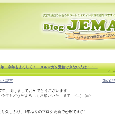
017年、今年もよろしく！ メルマガを受信できない人は・・・
2017/
<次の記事
前の記
017年、明けましておめでとうございます。
年もどうぞよろしくお願いいたします <m(__)m>
なり久しぶり、1年ぶりのブログ更新で恐縮です(^^ゞ