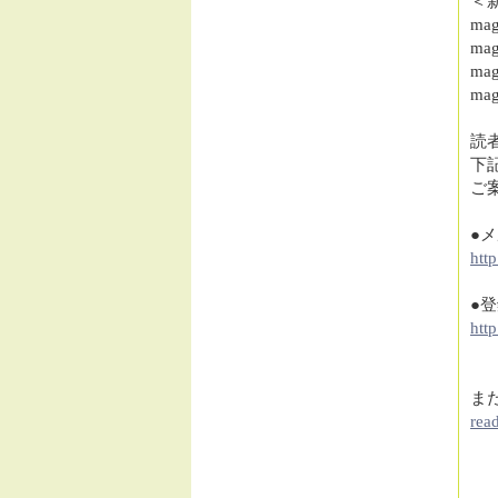
＜
ma
ma
ma
ma
読
下
ご
●
htt
●
htt
ま
rea