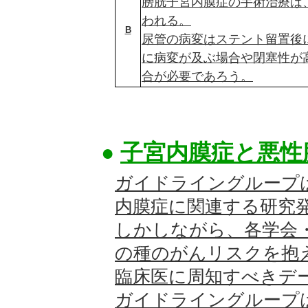
膀胱子宮内膜症の手術治療は
われる。
B
尿管の病変はステント留置後
に病変が及ぶ場合や閉塞性が
合が必要であろう。
●
子宮内膜症と悪性
ガイドライングループ
内膜症に関連する研究
しかしながら、各学会
の種のがんリスクを抱
臨床医に周知すべきデ
ガイドライングループ