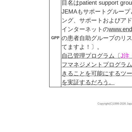
目名はpatient suppor
JEMAもサポートグルー
ング、サポートおよびア
インターネットの
www.endo
の患者自助グループのリ
GPP
てますよ！〕。
自己管理プログラム〔
J注
フマネジメントプログラ
きることを可能にするツ
を実証するだろう。
Copyright(C)1999-2026 Japa