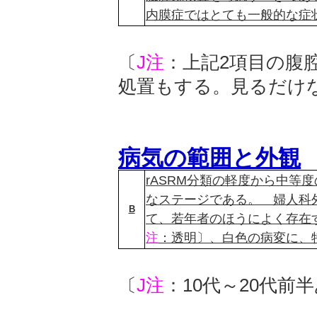
内膜症ではとても一般的な症
〔
J注
：上記2項目の腹
処置もする。見るだけ
病気の範囲と外観
rASRM分類の軽度から中等
なステージである。 婦人科
B
て、若年者のほうによく存在
注
：透明〕、白色の病変に、
〔
J注
：10代～20代