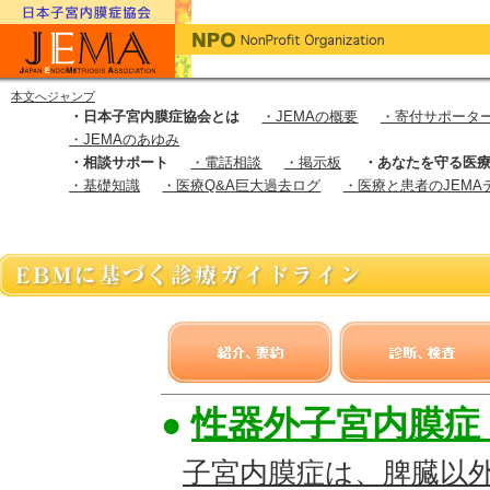
本文へジャンプ
・日本子宮内膜症協会とは
・JEMAの概要
・寄付サポータ
・JEMAのあゆみ
・相談サポート
・電話相談
・掲示板
・あなたを守る医
・基礎知識
・医療Q&A巨大過去ログ
・医療と患者のJEMA
●
性器外子宮内膜症
子宮内膜症は、脾臓以