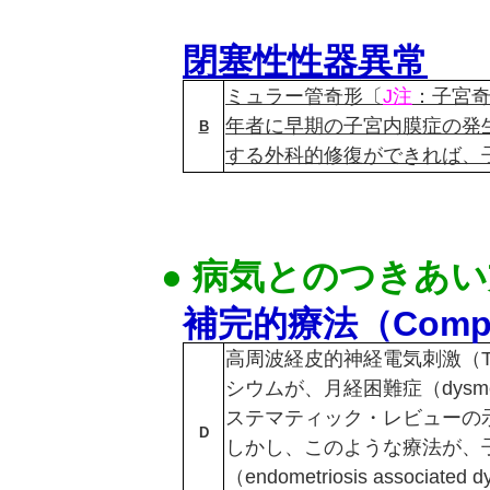
閉塞性性器異常
ミュラー管奇形〔
J注
：子宮
年者に早期の子宮内膜症の発
B
する外科的修復ができれば、
● 病気とのつきあ
補完的療法（Complem
高周波経皮的神経電気刺激（T
シウムが、月経困難症（dysme
ステマティック・レビューの
D
しかし、このような療法が、
（endometriosis associa