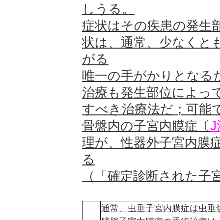
しうる。
症状はその疾患の発生
状は、通常、少なくと
がる
唯一の手がかりとなる
治療も発生部位によっ
すべき治療法だ；可能
骨盤内の子宮内膜症〔
J
理が、性器外子宮内膜
る
（「確定診断された子
通常、虫垂子宮内膜症は虫垂